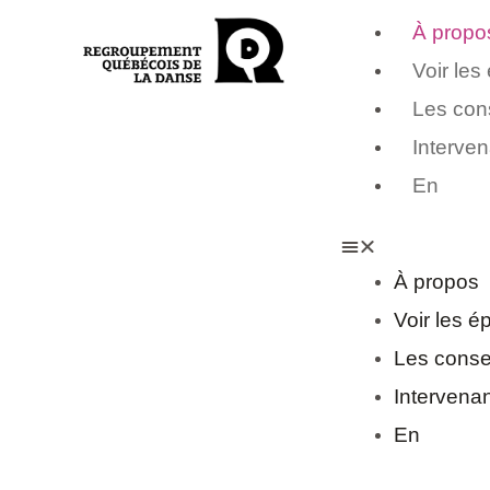
À propo
Voir les
Les con
Interve
En
À propos
Voir les é
Les conse
Intervena
En