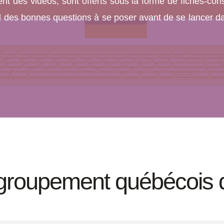
t des vidéos, sont offerts sous la forme de fiches-con
l des bonnes questions à se poser avant de se lancer da
groupement québécois d