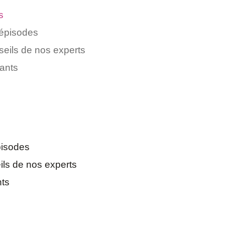
s
 épisodes
seils de nos experts
nants
pisodes
ils de nos experts
nts