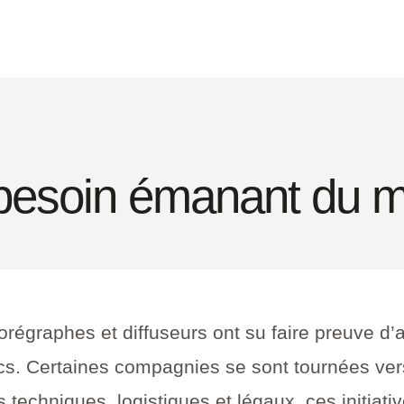
esoin émanant du m
régraphes et diffuseurs ont su faire preuve d’a
ics.
Certaines compagnies se sont tournées vers
s techniques, logistiques et légaux, ces initia