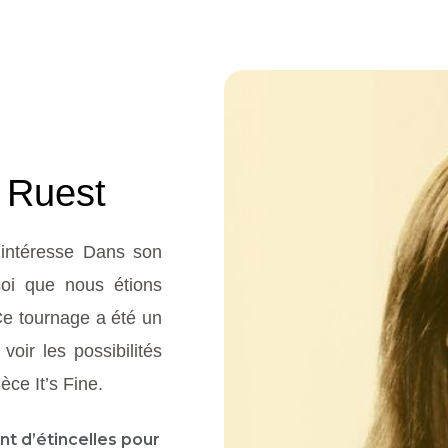
 Ruest
 intéresse Dans son
soi que nous étions
Ce tournage a été un
oir les possibilités
èce It’s Fine.
t d’étincelles pour