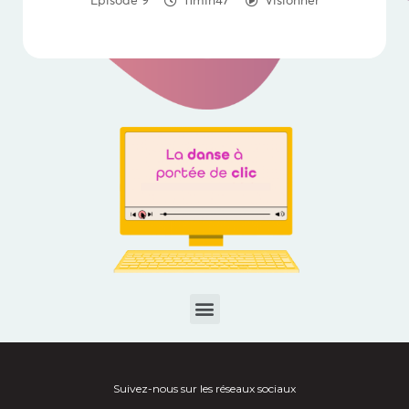
Épisode 9
11min47
Visionner
Suivez-nous sur les réseaux sociaux